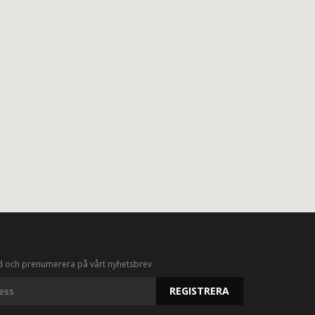
d och prenumerera på vårt nyhetsbrev
REGISTRERA