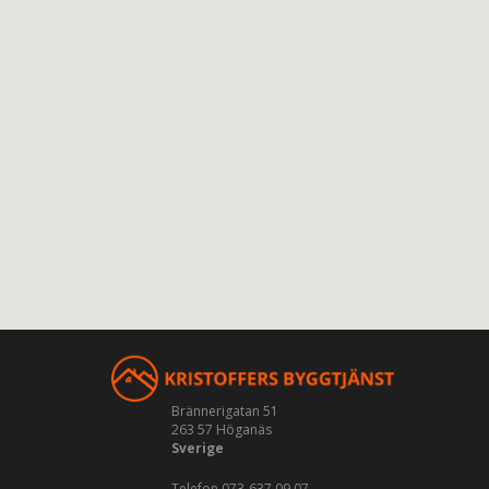
Brännerigatan 51
263 57 Höganäs
Sverige
Telefon 073-637 09 07