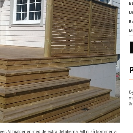
B
U
R
M
By
me
är
eér. Vi hjälper er med de extra detaljerna. Vill ni så kommer vi