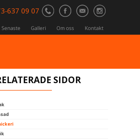
3-637 09 07
Senaste
Galleri
Om oss
Kontakt
RELATERADE SIDOR
ak
asad
nickeri
ök