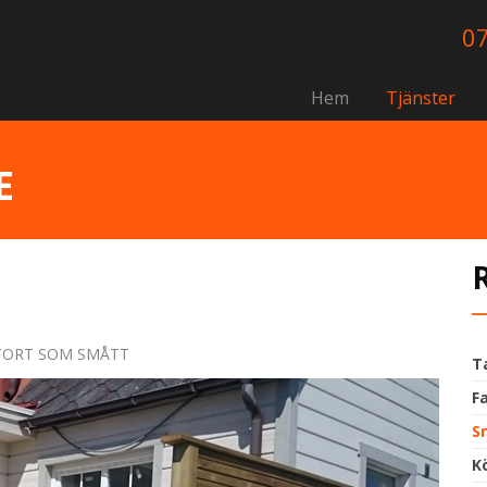
07
Hem
Tjänster
E
STORT SOM SMÅTT
T
F
S
K