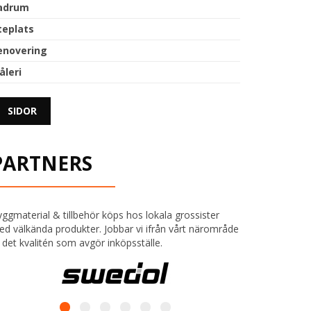
adrum
teplats
enovering
åleri
SIDOR
PARTNERS
ggmaterial & tillbehör köps hos lokala grossister
d välkända produkter. Jobbar vi ifrån vårt närområde
 det kvalitén som avgör inköpsställe.